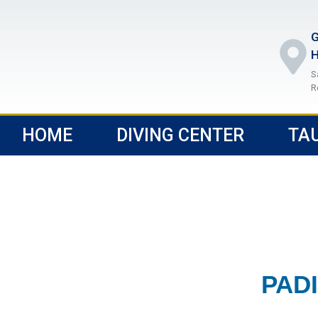
G
H
S
R
HOME
DIVING CENTER
TA
PADI