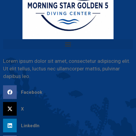
Lorem ipsum dolor sit amet, consectetur adipiscing elit.
Ut elit tellus, luctus nec ullamcorper mattis, pulvinar
dapibus leo.
Facebook
X
LinkedIn