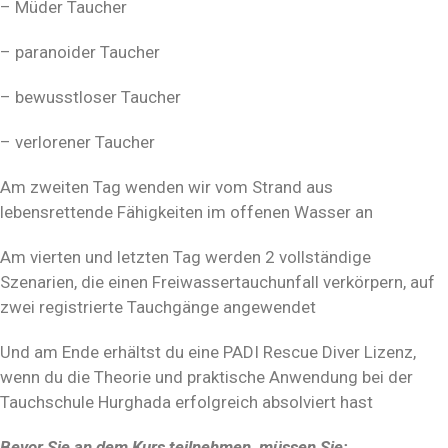
– Müder Taucher
– paranoider Taucher
– bewusstloser Taucher
– verlorener Taucher
Am zweiten Tag wenden wir vom Strand aus
lebensrettende Fähigkeiten im offenen Wasser an
Am vierten und letzten Tag werden 2 vollständige
Szenarien, die einen Freiwassertauchunfall verkörpern, auf
zwei registrierte Tauchgänge angewendet
Und am Ende erhältst du eine PADI Rescue Diver Lizenz,
wenn du die Theorie und praktische Anwendung bei der
Tauchschule Hurghada erfolgreich absolviert hast
Bevor Sie an dem Kurs teilnehmen, müssen Sie: