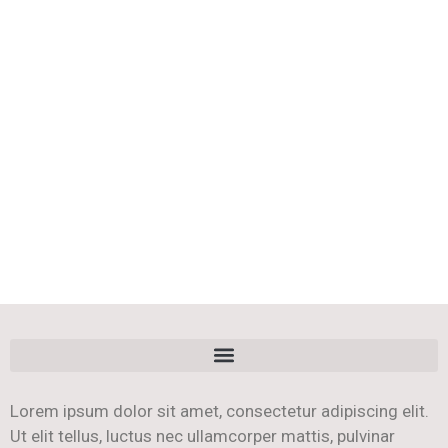
Lorem ipsum dolor sit amet, consectetur adipiscing elit.
Ut elit tellus, luctus nec ullamcorper mattis, pulvinar