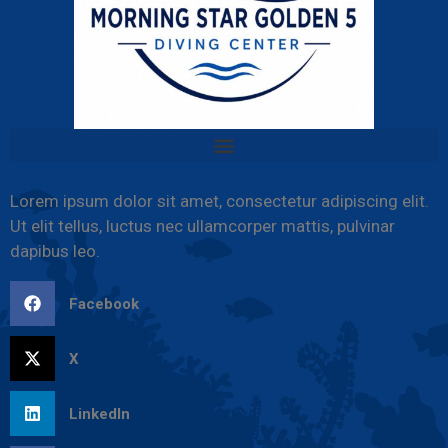
Lorem ipsum dolor sit amet, consectetur adipiscing elit.
Ut elit tellus, luctus nec ullamcorper mattis, pulvinar
dapibus leo.
Facebook
X
LinkedIn