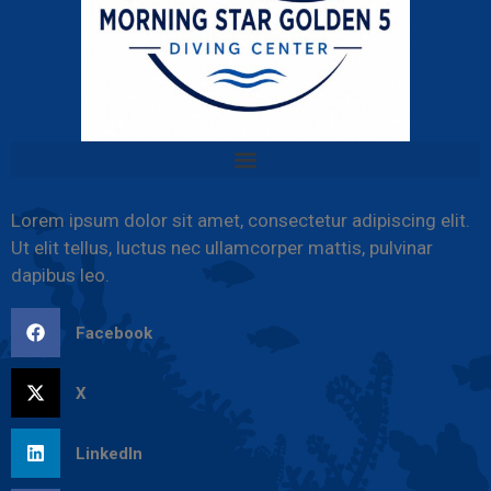
Lorem ipsum dolor sit amet, consectetur adipiscing elit.
Ut elit tellus, luctus nec ullamcorper mattis, pulvinar
dapibus leo.
Facebook
X
LinkedIn